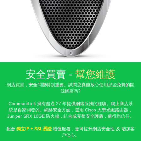
安全買賣 -
幫您維護
網店買賣，安全問題特別重要。試問您真能放心使用那些免費的開
源網店
嗎?
CommuniLink 擁有超過 27 年提供網絡服務的經驗。網上商店系
統是自家開發的。網絡安全方面，選用 Cisco 大型光纖路由器，
Juniper SRX 10GE 防火牆，組合成完整安全護盾，值得您信
任。
配合
獨立IP + SSL憑證
增值服務，更可提升網店安全性 及 增加客
戶信
心。