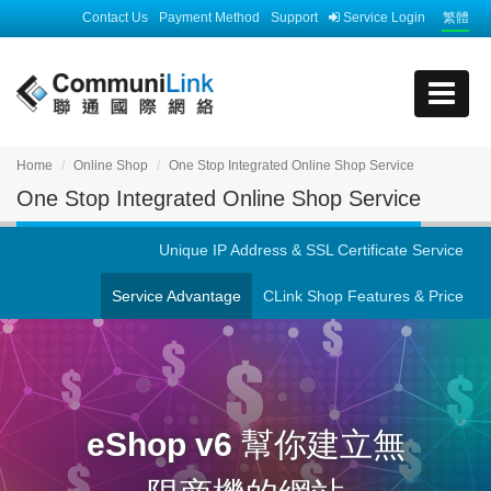
Contact Us
Payment Method
Support
Service Login
繁體
Home
Online Shop
One Stop Integrated Online Shop Service
One Stop Integrated Online Shop Service
Unique IP Address & SSL Certificate Service
Service Advantage
CLink Shop Features & Price
eShop v6
幫你建立無