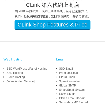
CLink 第六代網上商店
由 2004 年推出第一代網上商店系統，至今已是第六代。
我們不斷吸納用家的建議，緊貼市場動向，突破再突破。
CLink Shop Features & Price
Web Hosting
Email
SSD WordPress cPanel Hosting
SSD Email
SSD Hosting
Premium Email
Cloud Hosting
Cloud Email
[Value Added Service]
Spam Controller
Global SMTP
Smart Email System
Catch SMTP
Offline Email Backup
Secondary MX Record