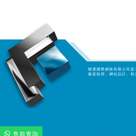
聯通國際網絡有限公司是
服器租用、網站設計、程
最新消息
ACRONIS Backup Solution, ACRONIS 備份方案, Virtual Private S
Japan Server, China Server dedicated server, Dell 伺服器租用, 
售前查詢
Hosting colocation, server colocation, colocation hk, hk