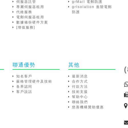
伺服器託管
grMail 電郵防護
專屬伺服器租用
grIsolation 進階電郵
代維服務
防護
電郵伺服器租用
數據備份硬件方案
[增值服務]
聯通優勢
其他
知名客戶
最新消息
嚴格管理硬件及技術
合作方式
各界認同
付款方法
客戶說話
技術支援
幫助中心
聯絡我們
慈善機構贊助優惠