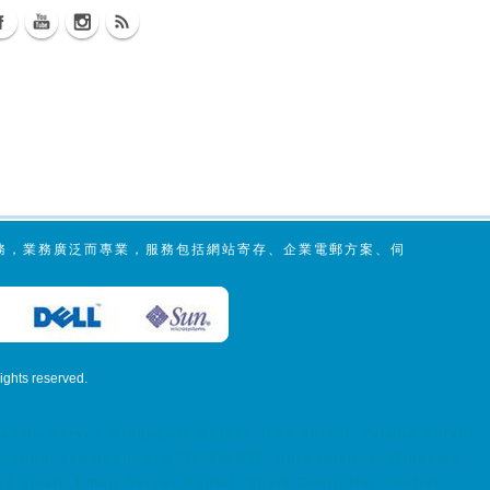
服務，業務廣泛而專業，服務包括網站寄存、企業電郵方案、伺
 rights reserved.
sia Server, Singapore Server, USA Server, Taiwan Server,
 hosting, ssd hosting, SSD 網站寄存, Unix Hosting, Windows
email, Email Server Rental, Spam Controller, Global