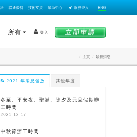
法
聯通優勢
技術支援
幫助中心
服務登入
ENG
案
所有
登入
主頁
最新消息
2021 年消息發放
其他年度
冬至、平安夜、聖誕、除夕及元旦假期辦
工時間
2021-12-17
中秋節辦工時間