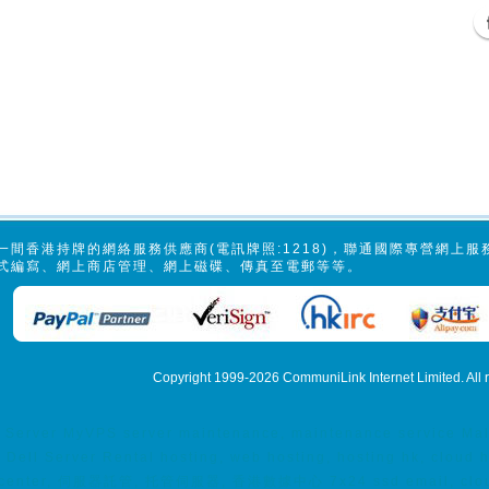
一間香港持牌的網絡服務供應商(電訊牌照:1218)，聯通國際專營網上
式編寫、網上商店管理、網上磁碟、傳真至電郵等等。
Copyright 1999-2026
CommuniLink Internet Limited
. All
erver MyVPS server maintenance, maintenance service Malay
Dell Server Rental hosting, web hosting, hosting hk, cloud
 datacenter, 伺服器託管, 托管伺服器, 香港數據中心 7x24 ssd email, cloud 