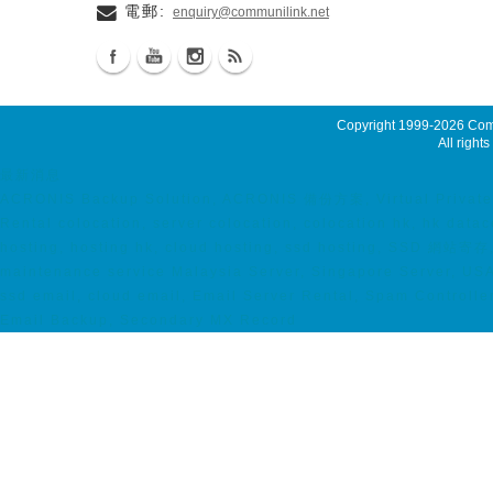
電郵:
enquiry@communilink.net
Copyright 1999-2026
Comm
All rights
最新消息
ACRONIS Backup Solution, ACRONIS 備份方案, Virtual Private
Rental colocation, server colocation, colocation hk, h
hosting, hosting hk, cloud hosting, ssd hosting, SSD 網站寄存
maintenance service Malaysia Server, Singapore Server, USA
ssd email, cloud email, Email Server Rental, Spam Controlle
Email Backup, Secondary MX Record