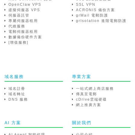
OpenClaw VPS
SSL VPN
虛擬伺服器 VPS
ACRONIS 備份方案
伺服器託管
grMail 電郵防護
專屬伺服器租用
grIsolation 進階電郵防護
代維服務
電郵伺服器租用
數據備份硬件方案
[增值服務]
域名服務
專業方案
域名註冊
一站式網上商店服務
域名轉址
傳真至電郵
DNS 服務
cDrive雲端硬碟
網上推廣方案
AI 方案
關於我們
AI Agent 智能代理
公司介紹