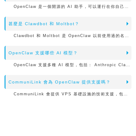
OpenClaw 是一個開源的 AI 助手，可以運行在你自己的伺服器上，並透過 WhatsApp、Telegram、Discord 等聊天應用程式與你互動。 與 ChatGPT 或 Claude 不同，它是運行在你的基礎架構上，因此所有資料都由你掌控並保持私密。 OpenClaw 可以瀏覽網頁、管理檔案、執行系統指令，以及自動化處理各種任務。
甚麼是 Clawdbot 和 Moltbot？
Clawdbot 和 Moltbot 是 OpenClaw 以前使用過的名稱。 這個專案最初名為 Clawdbot，之後短暫改名為 Moltbot，最後確定使用 OpenClaw 作為正式名稱。 這三個名稱其實都是指同一個開源 AI 助手平台，它在 2026 年初開始迅速走紅。
OpenClaw 支援哪些 AI 模型？
OpenClaw 支援多種 AI 模型，包括： Anthropic Claude, OpenAI GPT, Google Gemini, Ollama ...... 等等。 你可以根據自己需要而選用。你能使用自己的 API Key，因此沒有供應商鎖定。 需要注意的是，你選擇的 AI 服務有機會是按 token 收費，也有些是月費型式的, 因此使用 OpenClaw 這類自動化代理時，要留意 API 使用量，避免費用快速增加。
CommuniLink 會為 OpenClaw 提供支援嗎？
CommuniLink 會提供 VPS 基礎設施的技術支援，包括： 伺服器硬體, 網絡, OpenClaw 的初始安裝。 當 OpenClaw 安裝並運行後，應用程式本身的設定、維護和故障排除需要自行處理。 如果是 OpenClaw 相關問題，例如整合設定、AI 模型配置或功能客製化，可以參考：
OpenClaw 擁有完善的文件與活躍的開發者社群，可協助解決應用層面的問題。