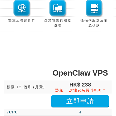
雙重互聯網骨
幹
企業電郵伺服器
後備伺服器及電
群
集
源供
應
OpenClaw VPS
HK$ 238
預繳 12 個月
(月費)
豁免 一次性安裝費 $800 *
立即申請
vCPU
4