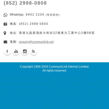
(852) 2998-0808
WhatsApp
: 6802 2200
(售前查詢)
傳真: (852) 2998 0800
地址: 香港九龍新蒲崗大有街32號泰力工業中心2樓9B室
電郵:
enquiry@communilink.net
Copyright 1999-2026
CommuniLink Internet Limited
.
All rights reserved.
OpenClaw VPS, OpenClaw hosting CommuniLInk
dedicated server, Dell 伺服器租用, Dell Server Rental hosting,
web hosting, hosting hk, cloud hosting, ssd hosting, SSD 網
站寄存, Unix Hosting, Windows Hosting server maintenance,
maintenance service ssd email, cloud email, Email Server
Rental, Spam Controller, Global SMTP, Smart Email System,