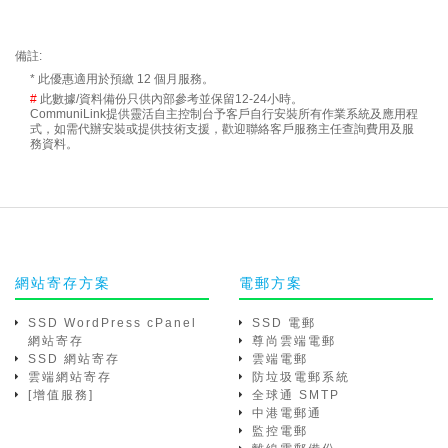
備註:
* 此優惠適用於預繳 12 個月服務。
#
此數據/資料備份只供內部參考並保留12-24小時。
CommuniLink提供靈活自主控制台予客戶自行安裝所有作業系統及應用程
式，如需代辦安裝或提供技術支援，歡迎聯絡客戶服務主任查詢費用及服
務資料。
網站寄存方案
電郵方案
SSD WordPress cPanel
SSD 電郵
網站寄存
尊尚雲端電郵
SSD 網站寄存
雲端電郵
雲端網站寄存
防垃圾電郵系統
[增值服務]
全球通 SMTP
中港電郵通
監控電郵