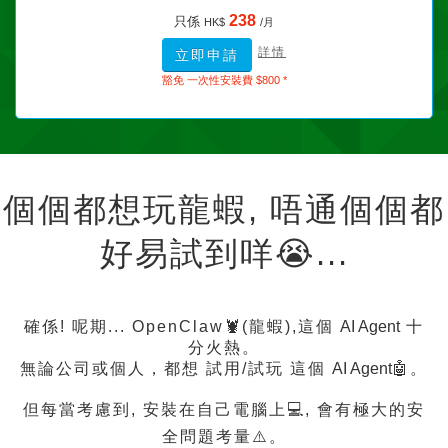
238
只係
HK$
/月
詳情
立即申請
豁免 一次性安裝費 $800 *
個個都想玩龍蝦, 唔通個個都
好易試到咩😭...
確係! 呢期... OpenClaw🦞(龍蝦),這個
AI Agent
十
分火熱。
無論公司或個人，都想 試用/試玩 這個
AI Agent
🤖。
但每當考慮到, 安裝在自己電腦上💻, 會有極大的安
全問題考量⚠️。