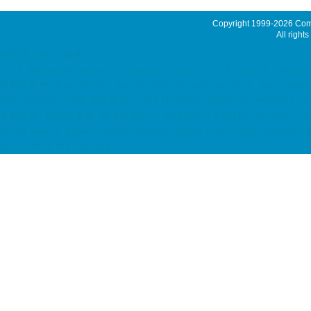
Copyright 1999-2026
Comm
All rights
全球通 SMTP 服務
7x24 Malaysia Server, Singapore Server, USA Server, Taiwan 
伺服器租用, Dell Server Rental server maintenance, maintenance
ssd hosting, SSD 網站寄存, Unix Hosting, Windows Hosting coloc
服器託管, 托管伺服器, 香港數據中心 ACRONIS Backup Solution, ACRON
cloud email, Email Server Rental, Spam Controller, Global 
Secondary MX Record