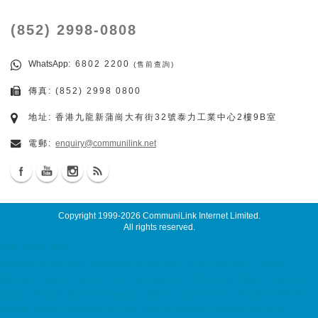
(852) 2998-0808
WhatsApp
: 6802 2200
(售前查詢)
傳真: (852) 2998 0800
地址: 香港九龍新蒲崗大有街32號泰力工業中心2樓9B室
電郵:
enquiry@communilink.net
Copyright 1999-2026
CommuniLink Internet Limited
.
All rights reserved.
域名 DNS 服務
Malaysia Server, Singapore Server, USA Server, Taiwan
Server, Japan Server, China Server 7x24 ssd email, cloud
email, Email Server Rental, Spam Controller, Global SMTP,
Smart Email System, Catch SMTP, Offline Email Backup,