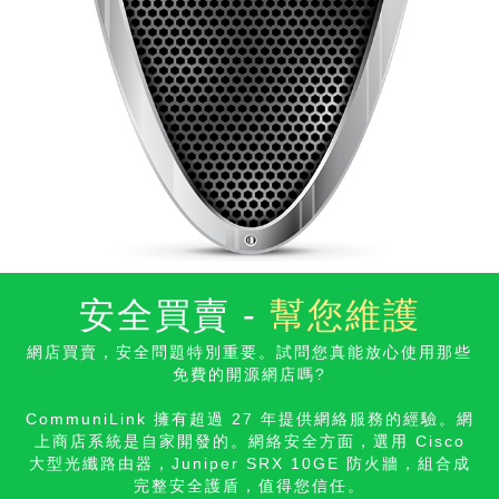
安全買賣 -
幫您維護
網店買賣，安全問題特別重要。試問您真能放心使用那些
免費的開源網店
嗎?
CommuniLink 擁有超過 27 年提供網絡服務的經驗。網
上商店系統是自家開發的。網絡安全方面，選用 Cisco
大型光纖路由器，Juniper SRX 10GE 防火牆，組合成
完整安全護盾，值得您信
任。