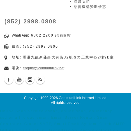
聯絡我們
慈善機構贊助優惠
(852) 2998-0808
WhatsApp
: 6802 2200
(售前查詢)
傳真: (852) 2998 0800
地址: 香港九龍新蒲崗大有街32號泰力工業中心2樓9B室
電郵:
enquiry@communilink.net
Copyright 1999-2026
CommuniLink Internet Limited
.
All rights reserved.
Online Shop Service eshop, online shop, onlineshop
ssd email, cloud email, Email Server Rental, Spam
Controller, Global SMTP, Smart Email System, Catch SMTP,
Offline Email Backup, Secondary MX Record colocation,