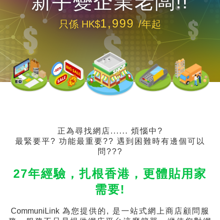
新手變企業老闆!!
1,999
只係 HK$
/年起
正為尋找網店...... 煩惱中?
最緊要平? 功能最重要?? 遇到困難時有邊個可以
問???
27年經驗，扎根香港，更體貼用家
需要!
CommuniLink
為您提供的, 是一站式網上商店顧問服