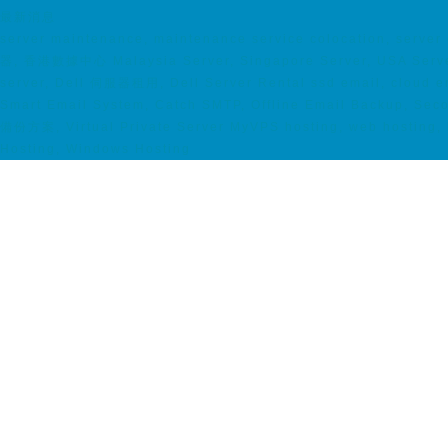
最新消息
server maintenance, maintenance service colocation, serv
器, 香港數據中心 Malaysia Server, Singapore Server, USA Server,
server, Dell 伺服器租用, Dell Server Rental ssd email, cloud em
Smart Email System, Catch SMTP, Offline Email Backup, S
備份方案, Virtual Private Server MyVPS hosting, web hosting, 
Hosting, Windows Hosting