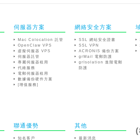
伺服器方案
網絡安全方案
Mac Colocation 託管
SSL 網站安全證書
OpenClaw VPS
SSL VPN
虛擬伺服器 VPS
ACRONIS 備份方案
伺服器託管
grMail 電郵防護
專屬伺服器租用
grIsolation 進階電郵
代維服務
防護
電郵伺服器租用
數據備份硬件方案
[增值服務]
聯通優勢
其他
知名客戶
最新消息