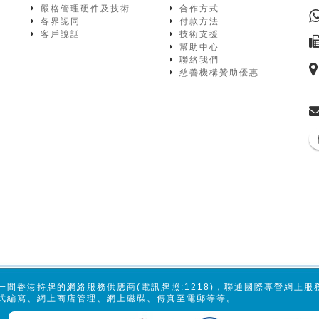
嚴格管理硬件及技術
合作方式
各界認同
付款方法
客戶說話
技術支援
幫助中心
聯絡我們
慈善機構贊助優惠
一間香港持牌的網絡服務供應商(電訊牌照:1218)，聯通國際專營網上
式編寫、網上商店管理、網上磁碟、傳真至電郵等等。