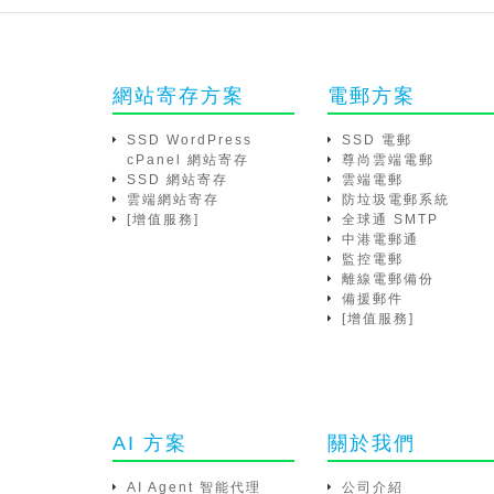
網站寄存方案
電郵方案
SSD WordPress
SSD 電郵
cPanel 網站寄存
尊尚雲端電郵
SSD 網站寄存
雲端電郵
雲端網站寄存
防垃圾電郵系統
[增值服務]
全球通 SMTP
中港電郵通
監控電郵
離線電郵備份
備援郵件
[增值服務]
AI 方案
關於我們
AI Agent 智能代理
公司介紹