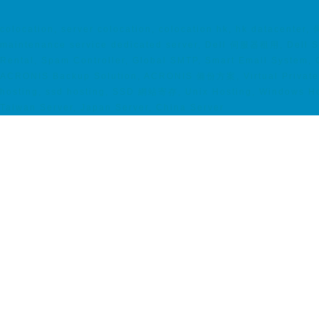
colocation, server colocation, colocation hk, hk data
maintenance service dedicated server, Dell 伺服器租用, Dell Se
Rental, Spam Controller, Global SMTP, Smart Email System,
ACRONIS Backup Solution, ACRONIS 備份方案, Virtual Private S
hosting, ssd hosting, SSD 網站寄存, Unix Hosting, Windows Hos
Taiwan Server, Japan Server, China Server