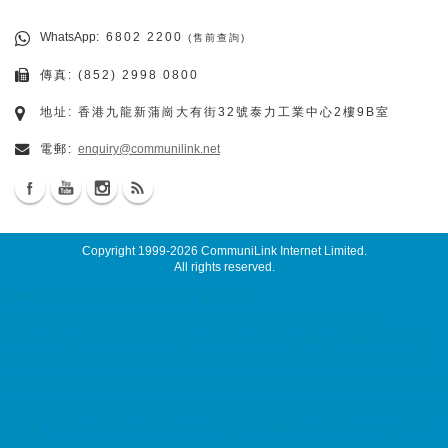
WhatsApp
: 6802 2200
(售前查詢)
傳真: (852) 2998 0800
地址: 香港九龍新蒲崗大有街32號泰力工業中心2樓9B室
電郵:
enquiry@communilink.net
Copyright 1999-2026
CommuniLink Internet Limited
.
All rights reserved.
主機租用, 網頁寄存, 網上商店, 電郵服務
ssd email, cloud email, Email Server Rental, Spam
Controller, Global SMTP, Smart Email System, Catch SMTP,
Offline Email Backup, Secondary MX Record 7x24 Malaysia
Server, Singapore Server, USA Server, Taiwan Server, Japan
Server, China Server ACRONIS Backup Solution, ACRONIS 備
份方案, Virtual Private Server MyVPS dedicated server, Dell