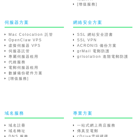
[增值服務]
伺服器方案
網絡安全方案
Mac Colocation 託管
SSL 網站安全證書
OpenClaw VPS
SSL VPN
虛擬伺服器 VPS
ACRONIS 備份方案
伺服器託管
grMail 電郵防護
專屬伺服器租用
grIsolation 進階電郵防護
代維服務
電郵伺服器租用
數據備份硬件方案
[增值服務]
域名服務
專業方案
域名註冊
一站式網上商店服務
域名轉址
傳真至電郵
DNS 服務
cDrive雲端硬碟