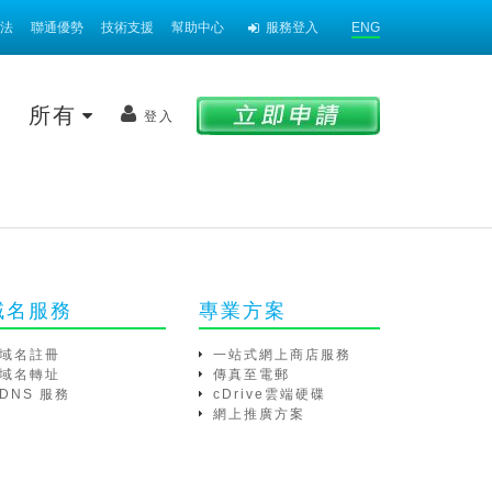
法
聯通優勢
技術支援
幫助中心
服務登入
ENG
案
所有
登入
域名服務
專業方案
域名註冊
一站式網上商店服務
域名轉址
傳真至電郵
DNS 服務
cDrive雲端硬碟
網上推廣方案